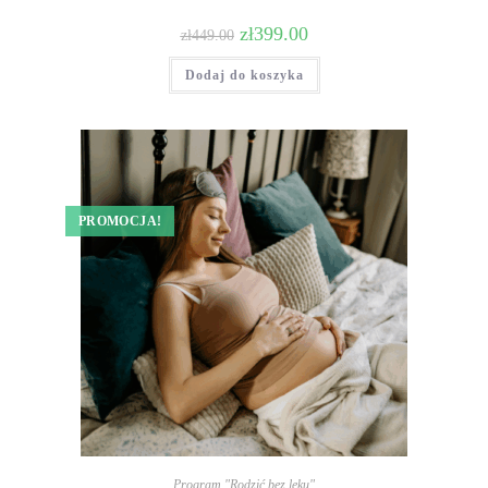
zł
399.00
zł
449.00
Dodaj do koszyka
PROMOCJA!
Program "Rodzić bez lęku"