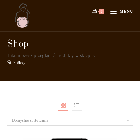
MENU
0
Shop
Tutaj możesz przeglądać produkty w sklepie.
>
Shop
Domyślne sortowanie